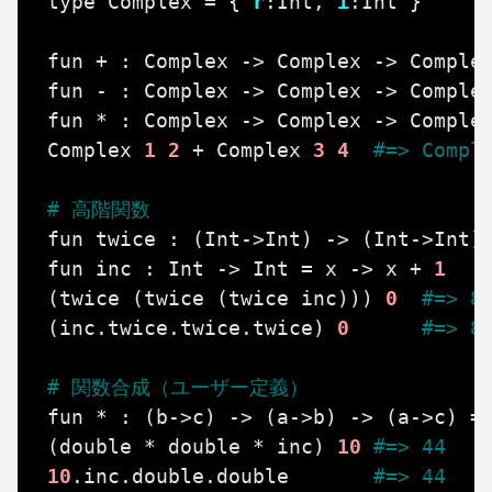
type
Complex
=
{
r
:
Int
,
i
:
Int
}
fun
+
:
Complex
->
Complex
->
Comple
fun
-
:
Complex
->
Complex
->
Comple
fun
*
:
Complex
->
Complex
->
Comple
Complex
1
2
+
Complex
3
4
#=> Compl
# 高階関数
fun
twice
:
(
Int
->
Int
)
->
(
Int
->
Int
)
fun
inc
:
Int
->
Int
=
x
->
x
+
1
(
twice
(
twice
(
twice
inc
)))
0
#=> 8
(
inc
.
twice
.
twice
.
twice
)
0
#=> 8
# 関数合成（ユーザー定義）
fun
*
:
(
b
->
c
)
->
(
a
->
b
)
->
(
a
->
c
)
=
(
double
*
double
*
inc
)
10
#=> 44
10
.
inc
.
double
.
double
#=> 44