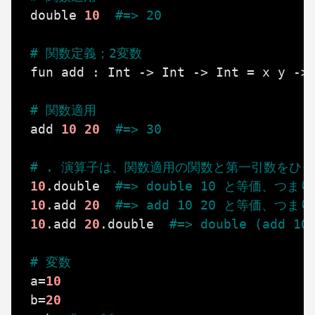
double
10
#=> 20
# 関数定義；2変数
fun
add
:
Int
->
Int
->
Int
=
x
y
->
# 関数適用
add
10
20
#=> 30
# . 演算子は、関数適用の関数と第一引数をひ
10
.
double
#=> double 10 と等価、つまり
10
.
add
20
#=> add 10 20 と等価、つまり
10
.
add
20
.
double
#=> double (add 
# 変数
a
=
10
b
=
20