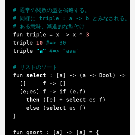
# 通常の関数の型を省略する。
# 同様に triple : a -> b とみなされる。
# ある意味、漸進的な型付け
fun
triple
=
x
->
x
*
3
triple
10
#=> 30
triple
"a"
#=> "aaa"
# リストのソート
fun
select
:
[
a
]
->
(
a
->
Bool
)
->
[
[]
f
->
[]
[
e
;
es
]
f
->
if
(
e
.
f
)
then
(
[
e
]
+
select
es
f
)
else
(
select
es
f
)
}
fun
qsort
:
[
a
]
->
[
a
]
=
{