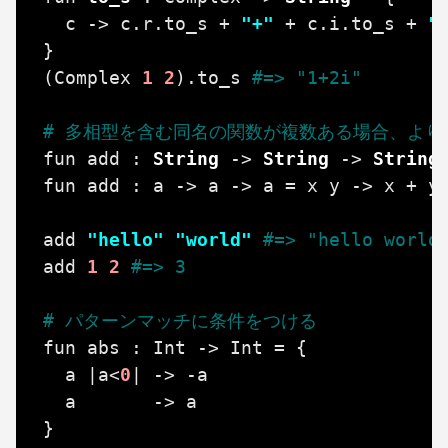
c
->
c
.
r
.
to_s
+
"+"
+
c
.
i
.
to_s
+
"
}
(
Complex
1
2
)
.
to_s
#=> "1+2i"
# 多相型を含む同名の関数が複数ある場合、より
fun
add
:
String
->
String
->
String
fun
add
:
a
->
a
->
a
=
x
y
->
x
+
y
add
"hello"
"world"
#=> "hello world
add
1
2
#=> 3
# パターンマッチに条件をつける
fun
abs
:
Int
->
Int
=
{
a
|
a
<
0
|
->
-
a
a
->
a
}