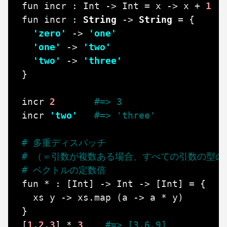
fun
incr
:
Int
->
Int
=
x
->
x
+
1
fun
incr
:
String
->
String
=
{
'zero'
->
'one'
'one'
->
'two'
'two'
->
'three'
}
incr
2
#=> 3
incr
'two'
#=> 'three'
# 多重ディスパッチ
# （＝引数が複数ある場合、すべての引数の型
# ベクトルの定数倍
fun
*
:
[
Int
]
->
Int
->
[
Int
]
=
{
xs
y
->
xs
.
map
(
a
->
a
*
y
)
}
[
1
,
2
,
3
]
*
3
#=> [3,6,9]