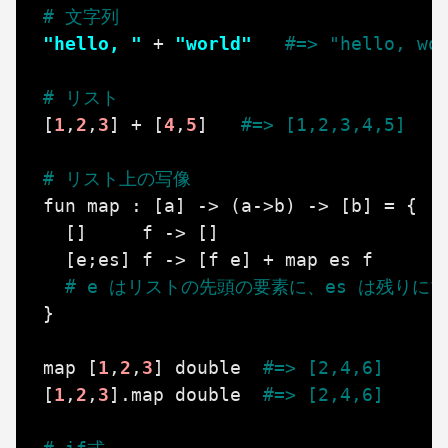
# 文字列
"hello, "
+
"world"
#=> "hello, wo
# リスト
[
1
,
2
,
3
]
+
[
4
,
5
]
#=> [1,2,3,4,5]
# リスト上の写像
fun
map
:
[
a
]
->
(
a
->
b
)
->
[
b
]
=
{
[]
f
->
[]
[
e
;
es
]
f
->
[
f
e
]
+
map
es
f
# e はリストの先頭の要素に、es は残りに
}
map
[
1
,
2
,
3
]
double
#=> [2,4,6]
[
1
,
2
,
3
].
map
double
#=> [2,4,6] 