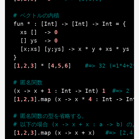
# ベクトルの内積
fun
*
:
[
Int
]
->
[
Int
]
->
Int
=
{
xs
[]
->
0
[]
ys
->
0
[
x
;
xs
]
[
y
;
ys
]
->
x
*
y
+
xs
*
ys
}
[
1
,
2
,
3
]
*
[
4
,
5
,
6
]
#=> 32 (=1*4+2*
# 匿名関数
(
x
->
x
+
1
:
Int
->
Int
)
1
#=> 2
[
1
,
2
,
3
].
map
(
x
->
x
*
4
:
Int
->
Int
# 匿名関数の型を省略する。
# 以下の場合 (x -> x + x : a -> b
[
1
,
2
,
3
].
map
(
x
->
x
+
x
)
#=> [2,4,