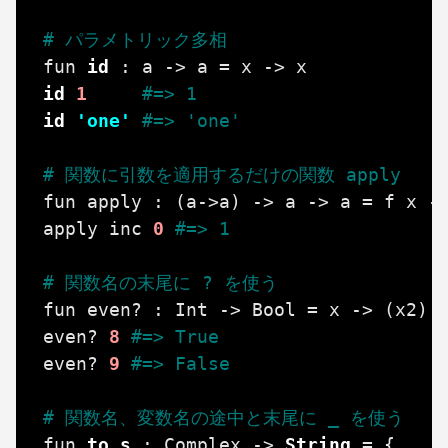
# パラメトリック多相
fun
id
:
a
->
a
=
x
->
x
id
1
#=> 1
id
'one'
#=> 'one'
# 関数に引数を適用するだけの関数 apply
fun
apply
:
(
a
->
a
)
->
a
->
a
=
f
x
-
apply
inc
0
#=> 1
# 関数名の末尾に ? を使う
fun
even?
:
Int
->
Bool
=
x
->
(
x2
)
even?
8
#=> True
even?
9
#=> False
# 関数名、変数名の途中と末尾に _ を使う
fun
to_s
:
Complex
->
String
=
{