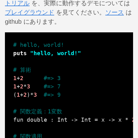
トリアル
を、実際に動作するデモについては
プレイグラウンド
を見てください。
ソース
は
github にあります。
# hello, world!
puts
"hello, world!"
# 算術
1
+
2
#=> 3
1
+
2
*
3
#=> 7
(
1
+
2
)
*
3
#=> 9
# 関数定義：1変数
fun
double
:
Int
->
Int
=
x
->
x
*
2
# 関数適用