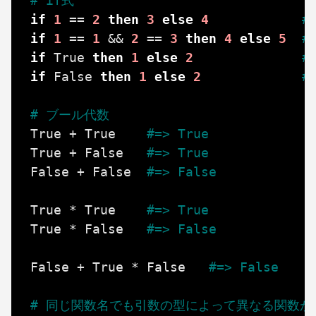
# if式
if
1
==
2
then
3
else
4
#
if
1
==
1
&&
2
==
3
then
4
else
5
#
if
True
then
1
else
2
#
if
False
then
1
else
2
#
# ブール代数
True
+
True
#=> True
True
+
False
#=> True
False
+
False
#=> False
True
*
True
#=> True
True
*
False
#=> False
False
+
True
*
False
#=> False
# 同じ関数名でも引数の型によって異なる関数が