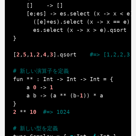
[]
->
[]
[
e
;
es
]
->
es
.
select
(
x
->
x
<
e
)
(
[
e
]+
es
)
.
select
(
x
->
x
==
e
)
es
.
select
(
x
->
x
>
e
)
.
qsort
}
[
2
,
5
,
1
,
2
,
4
,
3
].
qsort
#=> [1,2,2,3,
# 新しい演算子を定義
fun
**
:
Int
->
Int
->
Int
=
{
a
0
->
1
a
b
->
(
a
**
(
b
-
1
))
*
a
}
2
**
10
#=> 1024
# 新しい型を定義